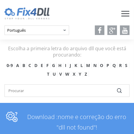
Escolha a primeira letra do arquivo dll que você está
procurando:
0-9
A
B
C
D
E
F
G
H
I
J
K
L
M
N
O
P
Q
R
S
T
U
V
W
X
Y
Z
Download :nome e correção do erro
"dll not found"!