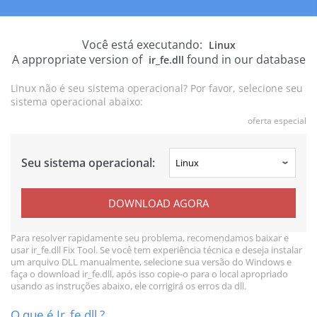
Você está executando:
Linux
A appropriate version of
found in our database
ir_fe.dll
Linux não é seu sistema operacional? Por favor, selecione seu
sistema operacional abaixo:
oferta especial
Seu sistema operacional:
DOWNLOAD AGORA
Para resolver rapidamente seu problema, recomendamos baixar e
usar ir_fe.dll Fix Tool. Se você tem experiência técnica e deseja instalar
um arquivo DLL manualmente, selecione sua versão do Windows e
faça o download ir_fe.dll, após isso copie-o para o local apropriado
usando as instruções abaixo, ele corrigirá os erros da dll.
O que é Ir_fe.dll ?