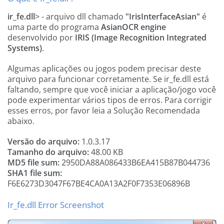
ir_fe.dll
> - arquivo dll chamado
"IrisInterfaceAsian"
é
uma parte do programa
AsianOCR engine
desenvolvido por
IRIS (Image Recognition Integrated
Systems)
.
Algumas aplicações ou jogos podem precisar deste
arquivo para funcionar corretamente. Se ir_fe.dll está
faltando, sempre que você iniciar a aplicação/jogo você
pode experimentar vários tipos de erros. Para corrigir
esses erros, por favor leia a Solução Recomendada
abaixo.
Versão do arquivo:
1.0.3.17
Tamanho do arquivo:
48.00 KB
MD5 file sum:
2950DA88A086433B6EA415B87B044736
SHA1 file sum:
F6E6273D3047F67BE4CA0A13A2F0F7353E06896B
Ir_fe.dll Error Screenshot