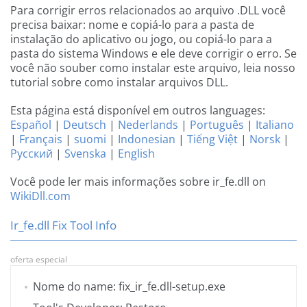
Para corrigir erros relacionados ao arquivo .DLL você
precisa baixar: nome e copiá-lo para a pasta de
instalação do aplicativo ou jogo, ou copiá-lo para a
pasta do sistema Windows e ele deve corrigir o erro. Se
você não souber como instalar este arquivo, leia nosso
tutorial sobre como instalar arquivos DLL.
Esta página está disponível em outros languages:
Español
|
Deutsch
|
Nederlands
|
Português
|
Italiano
|
Français
|
suomi
|
Indonesian
|
Tiếng Việt
|
Norsk
|
Русский
|
Svenska
|
English
Você pode ler mais informações sobre ir_fe.dll on
WikiDll.com
Ir_fe.dll Fix Tool Info
oferta especial
Nome do name: fix_ir_fe.dll-setup.exe