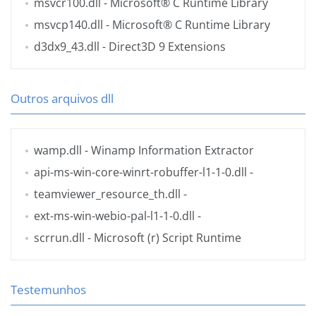
msvcr100.dll
- Microsoft® C Runtime Library
msvcp140.dll
- Microsoft® C Runtime Library
d3dx9_43.dll
- Direct3D 9 Extensions
Outros arquivos dll
wamp.dll
- Winamp Information Extractor
api-ms-win-core-winrt-robuffer-l1-1-0.dll
-
teamviewer_resource_th.dll
-
ext-ms-win-webio-pal-l1-1-0.dll
-
scrrun.dll
- Microsoft (r) Script Runtime
Testemunhos